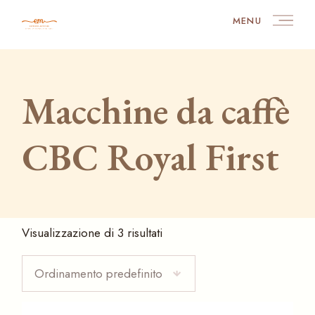
Skip
to
MENU
the
content
Macchine da caffè
CBC Royal First
Visualizzazione di 3 risultati
Ordinamento predefinito