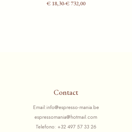
€
18,30
-
€
732,00
Fascia
di
prezzo:
da
€ 18,30
a
€ 732,00
Contact
Email:
info@espresso-mania.be
espressomania@hotmail.com
Telefono:
+32 497 57 33 26