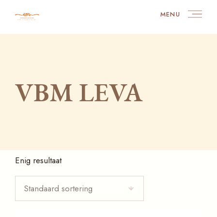
Skip
to
MENU
the
content
VBM LEVA
Enig resultaat
Standaard sortering