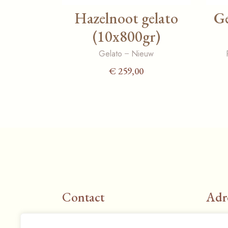
Hazelnoot gelato
Ge
(10x800gr)
Gelato
Nieuw
€
259,00
Contact
Adr
E-mail:
info@espresso-mania.be
Rue 