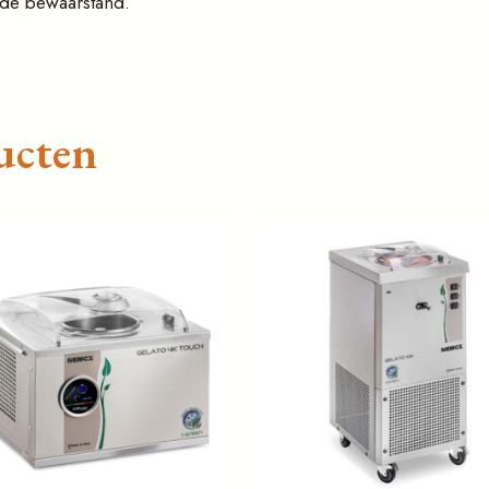
r de bewaarstand.
ucten