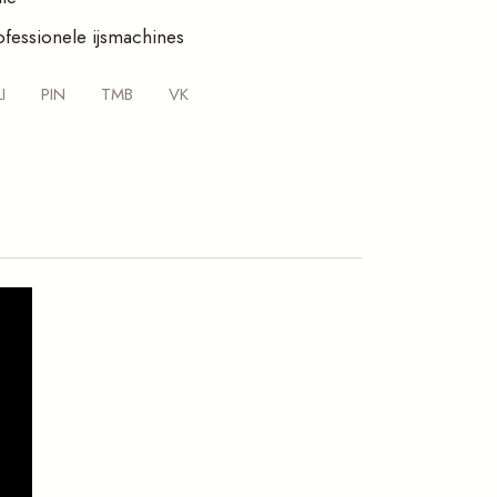
ofessionele ijsmachines
LI
PIN
TMB
VK