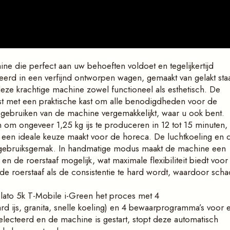
ne die perfect aan uw behoeften voldoet en tegelijkertijd
leerd in een verfijnd ontworpen wagen, gemaakt van gelakt sta
 deze krachtige machine zowel functioneel als esthetisch. De
erust met een praktische kast om alle benodigdheden voor de
 gebruiken van de machine vergemakkelijkt, waar u ook bent.
om ongeveer 1,25 kg ijs te produceren in 12 tot 15 minuten,
t een ideale keuze maakt voor de horeca. De luchtkoeling en 
 gebruiksgemak. In handmatige modus maakt de machine een
n de roerstaaf mogelijk, wat maximale flexibiliteit biedt voor
de roerstaaf als de consistentie te hard wordt, waardoor sch
ato 5k T-Mobile i-Green het proces met 4
ard ijs, granita, snelle koeling) en 4 bewaarprogramma’s voor 
lecteerd en de machine is gestart, stopt deze automatisch