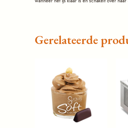
wanneer het ijs klaar is en schakelt over naa
Gerelateerde prod