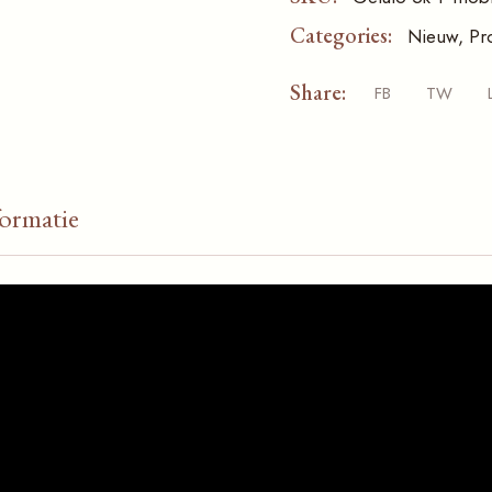
Categories:
Nieuw
,
Pr
Share:
FB
TW
formatie