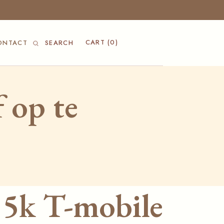
CART
(0)
ONTACT
SEARCH
 op te
 5k T-mobile