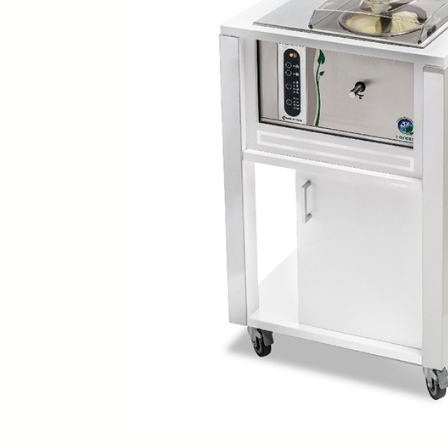
ijs
Ko
ba
To
ba