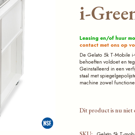
sauzen
vitrines
i-Gree
Inrichting en
elvitrines voor
toonbanken voor de
nketbakkerijen
horeca
onbank voor
Professionele
kkerijen
Leasing en/of huur m
ijsvitrines
contact met ons op vo
Koelvitrines voor
De Gelato 5k T-Mobile i-
banketbakkerijen
behoeften voldoet en tege
Geïnstalleerd in een ver
Toonbank voor
staal met spiegelgepolijst
bakkerijen
machine zowel functioneel
Dit product is nu niet
SKU:
Gelato 5k T-mobi