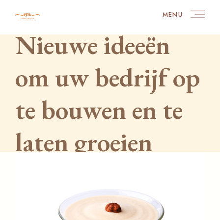
Skip
to
MENU
the
content
Nieuwe ideeën
om uw bedrijf op
te bouwen en te
laten groeien