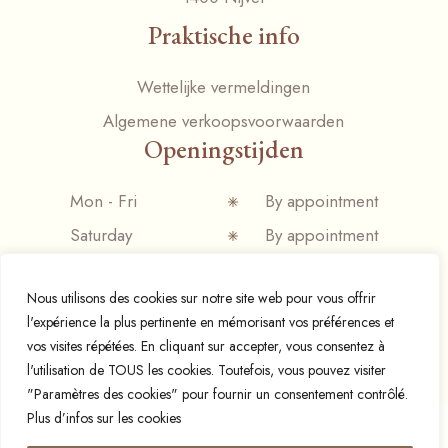
Praktische info
Wettelijke vermeldingen
Algemene verkoopsvoorwaarden
Openingstijden
Mon - Fri
By appointment
Saturday
By appointment
Sunday
Closed
Nous utilisons des cookies sur notre site web pour vous offrir
l'expérience la plus pertinente en mémorisant vos préférences et
vos visites répétées. En cliquant sur accepter, vous consentez à
l'utilisation de TOUS les cookies. Toutefois, vous pouvez visiter
© 2024 Espresso mania,
Designed and developed by
"Paramètres des cookies" pour fournir un consentement contrôlé.
Plus d’infos sur les cookies
Français
(
Frans
)
Nederlands