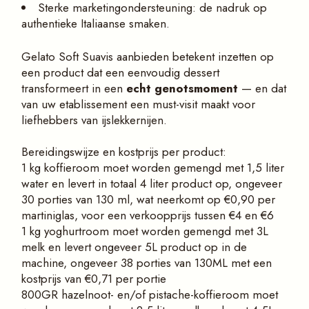
Sterke marketingondersteuning: de nadruk op
authentieke Italiaanse smaken.
Gelato Soft Suavis aanbieden betekent inzetten op
een product dat een eenvoudig dessert
transformeert in een
e
cht genotsmoment
— en dat
van uw etablissement een must-visit maakt voor
liefhebbers van ijslekkernijen.
Bereidingswijze en kostprijs per product:
1 kg koffieroom moet worden gemengd met 1,5 liter
water en levert in totaal 4 liter product op, ongeveer
30 porties van 130 ml, wat neerkomt op €0,90 per
martiniglas, voor een verkoopprijs tussen €4 en €6
1 kg yoghurtroom moet worden gemengd met 3L
melk en levert ongeveer 5L product op in de
machine, ongeveer 38 porties van 130ML met een
kostprijs van €0,71 per portie
800GR hazelnoot- en/of pistache-koffieroom moet