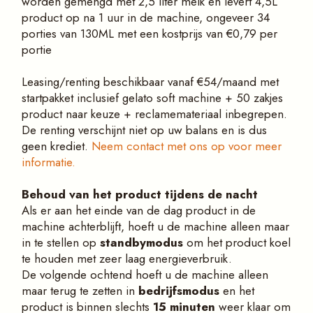
worden gemengd met 2,5 liter melk en levert 4,5L
product op na 1 uur in de machine, ongeveer 34
porties van 130ML met een kostprijs van €0,79 per
portie
Leasing/renting beschikbaar vanaf €54/maand met
startpakket inclusief gelato soft machine + 50 zakjes
product naar keuze + reclamemateriaal inbegrepen.
De renting verschijnt niet op uw balans en is dus
geen krediet.
Neem contact met ons op voor meer
informatie.
Behoud
van het product tijdens de nacht
Als er aan het einde van de dag product in de
machine achterblijft, hoeft u de machine alleen maar
in te stellen op
standbymodus
om het product koel
te houden met zeer laag energieverbruik.
De volgende ochtend hoeft u de machine alleen
maar terug te zetten in
bedrijfsmodus
en het
product is binnen slechts
15 minuten
weer klaar om