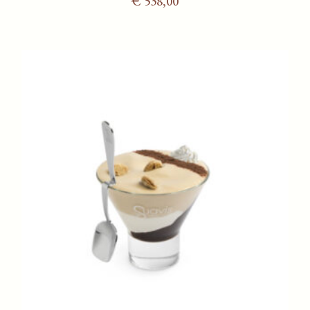
€
538,00