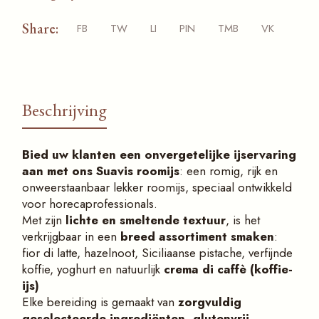
Share:
FB
TW
LI
PIN
TMB
VK
Beschrijving
Bied
uw
klanten een onvergetelijke ijs
ervarin
g
aan met
ons Suavis roomijs
: een romig, rijk en
onweerstaanbaar lekker roomijs, speciaal ontwikkeld
voor horecaprofessionals.
Met zijn
lichte en smelt
e
n
de textuur
, is het
verkrijgbaar in een
breed assortiment smaken
:
fior di latte, hazelnoot, Siciliaanse pistache, verfijnde
koffie, yoghurt en natuurlijk
crema di caffè (koffie-
ijs)
Elke bereiding is gemaakt van
zorgvuldig
geselecteerde ingre
diënten
, glutenvrij,