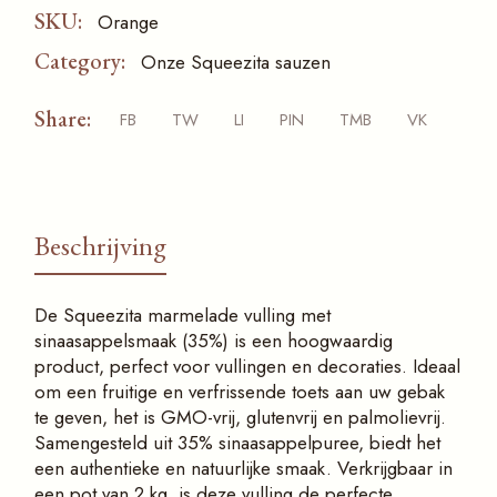
SKU:
Orange
Category:
Onze Squeezita sauzen
Share:
FB
TW
LI
PIN
TMB
VK
Beschrijving
De Squeezita marmelade vulling met
sinaasappelsmaak (35%) is een hoogwaardig
product, perfect voor vullingen en decoraties. Ideaal
om een fruitige en verfrissende toets aan uw gebak
te geven, het is GMO-vrij, glutenvrij en palmolievrij.
Samengesteld uit 35% sinaasappelpuree, biedt het
een authentieke en natuurlijke smaak. Verkrijgbaar in
een pot van 2 kg, is deze vulling de perfecte