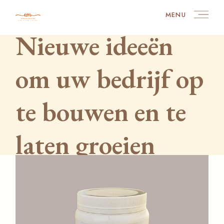
Skip
to
MENU
the
content
Nieuwe ideeën
om uw bedrijf op
te bouwen en te
laten groeien