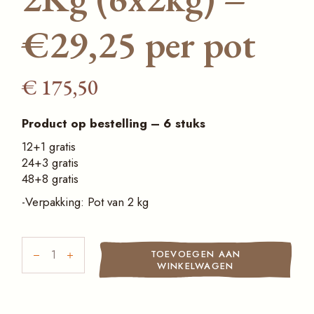
€29,25 per pot
€
175,50
Product op bestelling – 6 stuks
12+1 gratis
24+3 gratis
48+8 gratis
-Verpakking: Pot van 2 kg
Marmelade vulling met sinaasappelsmaak (35%) Squeezit
TOEVOEGEN AAN
WINKELWAGEN