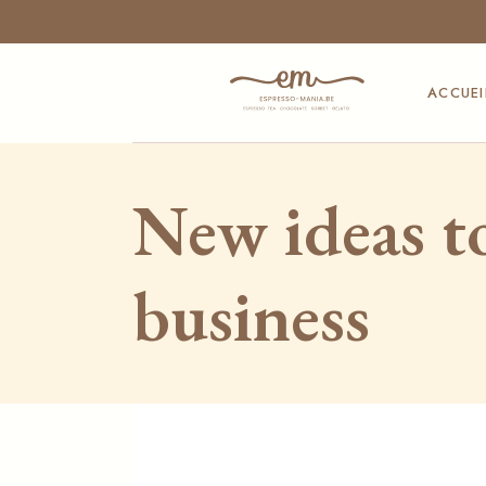
Skip
to
the
content
ACCUEI
New ideas to
business