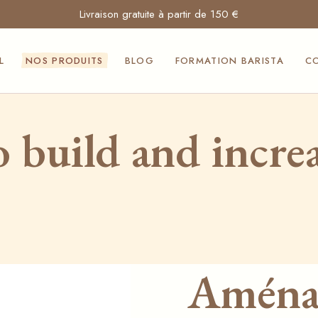
Livraison gratuite à partir de 150 €
Cafés Moak et
Mocambo
L
NOS PRODUITS
BLOG
FORMATION BARISTA
C
Machines à café
professionnelles
Turbines à glace
Cafés Moak et
professionnelles
 build and incre
Mocambo
Produits Suavis
Machines à café
Produits
professionnelles
siculabrioche
Turbines à glace
Nos sauces
professionnelles
Squeezita
Produits Suavis
Aménagement et
Produits
comptoirs pour
Aména
siculabrioche
Horeca
Nos sauces
Vitrines à glace