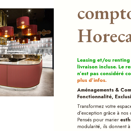
Squeezita
professionnelles
compto
Aménagement et
Frigo vitrines pour
comptoirs pour
pâtisseries
Horeca
Horec
Comptoir pour
Vitrines à glace
boulangeries
professionnelles
Frigo vitrines pour
pâtisseries
Leasing et/ou renting
livraison incluse. Le r
Comptoir pour
n’est pas considéré c
boulangeries
plus d’infos.
Am
énagements & Comp
Fonctionnalité
, Exclusi
Transformez votre espace 
d’exception grâce à nos
Pensés pour marier
esth
modularité, ils donnent à 