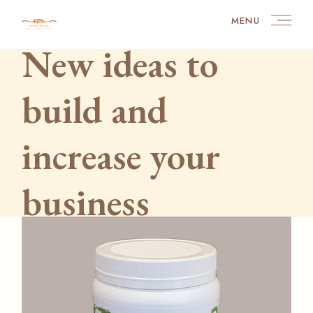
Skip
to
MENU
the
content
New ideas to
build and
increase your
business