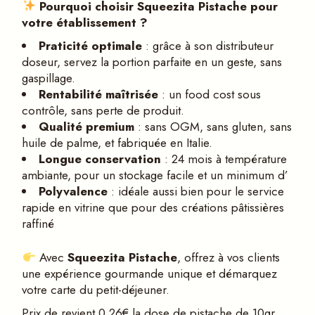
Pourquoi choisir Squeezita Pistache pour
votre établissement ?
Praticit
é
optimale
: grâce à son distributeur
doseur, servez la portion parfaite en un geste, sans
gaspillage.
Rentabilit
é
maîtris
é
e
: un food cost sous
contrôle, sans perte de produit.
Qualit
é
premium
: sans OGM, sans gluten, sans
huile de palme, et fabriquée en Italie.
Longue conservation
: 24 mois à température
ambiante, pour un stockage facile et un minimum d’
Polyvalence
: idéale aussi bien pour le service
rapide en vitrine que pour des créations pâtissières
raffiné
Avec
Squeezita Pistache
, offrez à vos clients
une expérience gourmande unique et démarquez
votre carte du petit-déjeuner.
Prix de revient 0,26€ la dose de pistache de 10gr