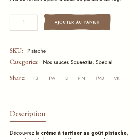
Crème à tartiner au goût de pistache Squeezita 2Kg quan
AJOUTER AU PANIER
SKU:
Pistache
Categories:
Nos sauces Squeezita
,
Special
Share:
FB
TW
LI
PIN
TMB
VK
Description
Découvrez la
crème à tartiner au goût pistache
,