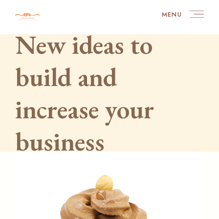
Skip
to
MENU
the
content
New ideas to
build and
increase your
business