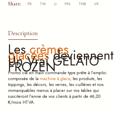
Share:
FB
TW
LI
PIN
TMB
VK
Description
Les
crèmes
glacées
deviennen
Un Vrai GELATO
FROZEN
Promo clé en main commande type prête à l’emploi
composée de la
machine à glace
, les produits, les
toppings, les décors, les verres, les cuillères et nos
immanquables menus à placer sur vos tables qui
susciteront l’envie de vos clients à partir de 46,20
€/mois HTVA.