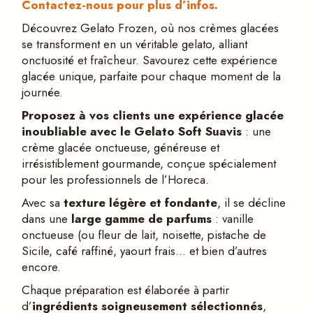
Contactez-nous pour plus d’infos.
Découvrez Gelato Frozen, où nos crèmes glacées
se transforment en un véritable gelato, alliant
onctuosité et fraîcheur. Savourez cette expérience
glacée unique, parfaite pour chaque moment de la
journée.
Proposez
à
vos clients une expé
rience glac
ée
inoubliable avec le Gelato Soft Suavis
: une
crème glacée onctueuse, généreuse et
irrésistiblement gourmande, conçue spécialement
pour les professionnels de l’Horeca.
Avec sa
texture lé
g
è
re et fondante
, il se décline
dans une
large gamme de parfums
: vanille
onctueuse (ou fleur de lait, noisette, pistache de
Sicile, café raffiné, yaourt frais… et bien d’autres
encore.
Chaque préparation est élaborée à partir
d’
ingr
édients soigneusement sélectionné
s
,