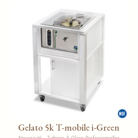
Gelato 5k T-mobile i-Green
Nouveauté
Turbines À Glace Professionnelles