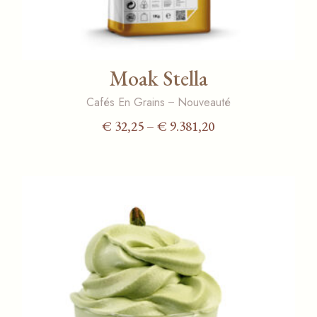
Moak Stella
Cafés En Grains
Nouveauté
€
32,25
–
€
9.381,20
Plage
de
prix :
€ 32,25
à
€ 9.381,20