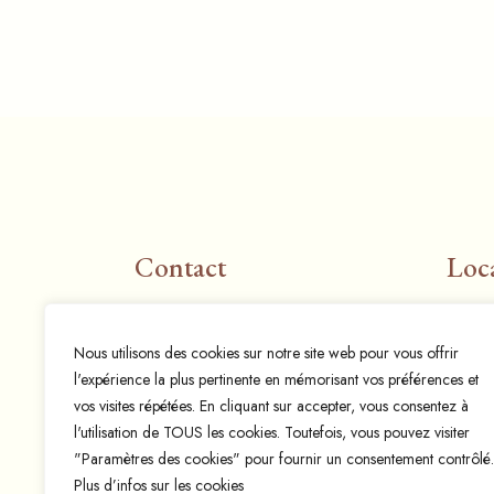
Contact
Loc
Email:
info@espresso-mania.be
Rue 
Nous utilisons des cookies sur notre site web pour vous offrir
espressomania@hotmail.com
1400 
l'expérience la plus pertinente en mémorisant vos préférences et
Téléphone:
+32 497 57 33 26
vos visites répétées. En cliquant sur accepter, vous consentez à
l'utilisation de TOUS les cookies. Toutefois, vous pouvez visiter
"Paramètres des cookies" pour fournir un consentement contrôlé.
Plus d’infos sur les cookies