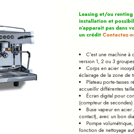
Squeezita
professionnelles
Aménagement et
Frigo vitrines pour
Leasing et/ou renting
comptoirs pour
pâtisseries
installation et possibi
Horeca
n’apparait pas dans v
Comptoir pour
un crédit
Contactez-no
Vitrines à glace
boulangeries
professionnelles
Frigo vitrines pour
C’est une machine à c
pâtisseries
version 1, 2 ou 3 groupes
Corps en acier inoxyd
Comptoir pour
éclairage de la zone de tr
boulangeries
Plateau porte-tasses r
accueillir différentes taill
Écran digital pour con
(compteur de secondes) et
Buse vapeur en acier 
contact), avec un bon dia
Pompe volumétrique, 
fonction de nettoyage a