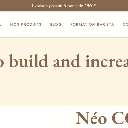
Livraison gratuite à partir de 150 €
Cafés Moak et
Mocambo
L
NOS PRODUITS
BLOG
FORMATION BARISTA
C
Machines à café
professionnelles
Turbines à glace
Cafés Moak et
professionnelles
 build and incre
Mocambo
Produits Suavis
Machines à café
Produits
professionnelles
siculabrioche
Turbines à glace
Nos sauces
professionnelles
Squeezita
Produits Suavis
Aménagement et
Produits
comptoirs pour
Néo C
siculabrioche
Horeca
Nos sauces
Vitrines à glace