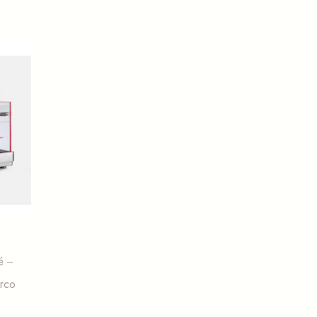
é
rco