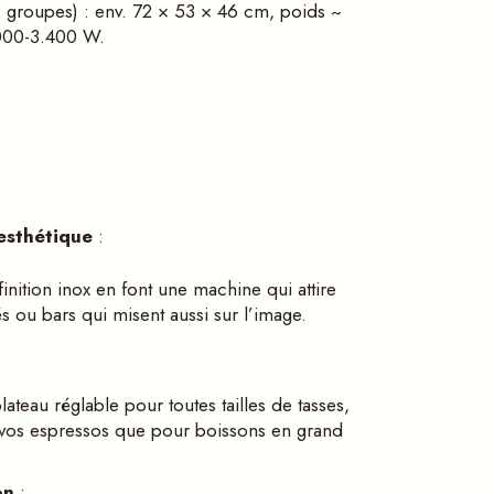
 groupes) : env. 72 × 53 × 46 cm, poids ~
.000-3.400 W.
esth
étique
:
 finition inox en font une machine qui attire
és ou bars qui misent aussi sur l’image.
ateau réglable pour toutes tailles de tasses,
 vos espressos que pour boissons en grand
on
: