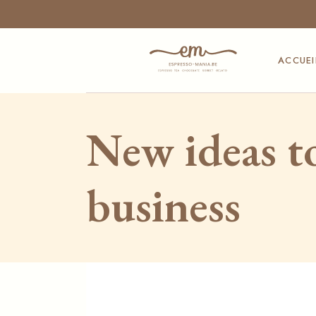
Skip
to
the
content
ACCUEI
New ideas to
business